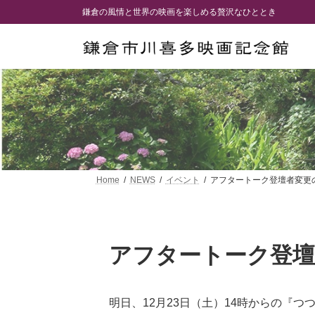
コ
ナ
鎌倉の風情と世界の映画を楽しめる贅沢なひととき
ン
ビ
テ
ゲ
ン
ー
ツ
シ
へ
ョ
ス
ン
キ
に
ッ
移
プ
動
Home
NEWS
イベント
アフタートーク登壇者変更
アフタートーク登
明日、12月23日（土）14時からの『