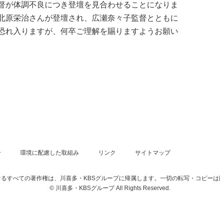
督が体調不良につき登壇を見合わせることになりま
北原栄治さんが登壇され、広瀬奈々子監督とともに
恐れ入りますが、何卒ご理解を賜りますようお願い
ー
環境に配慮した取組み
リンク
サイトマップ
るすべての著作権は、川喜多・KBSグループに帰属します。一切の転写・コピー
© 川喜多・KBSグループ All Rights Reserved.