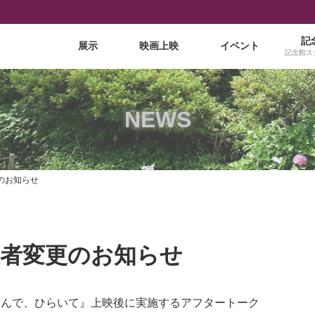
記
展示
映画上映
イベント
記念館ス
NEWS
のお知らせ
壇者変更のお知らせ
つつんで、ひらいて』上映後に実施するアフタートーク