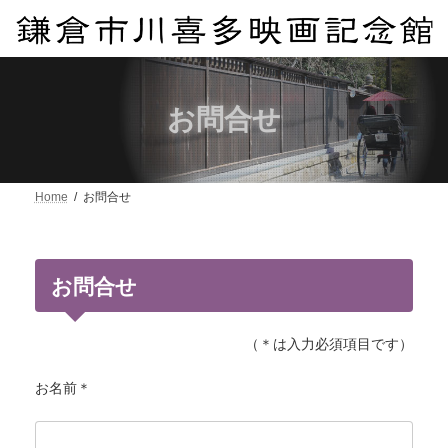
コ
ナ
ン
ビ
テ
ゲ
ン
ー
ツ
シ
へ
ョ
お問合せ
ス
ン
キ
に
ッ
移
プ
動
Home
お問合せ
お問合せ
（＊は入力必須項目です）
お名前＊