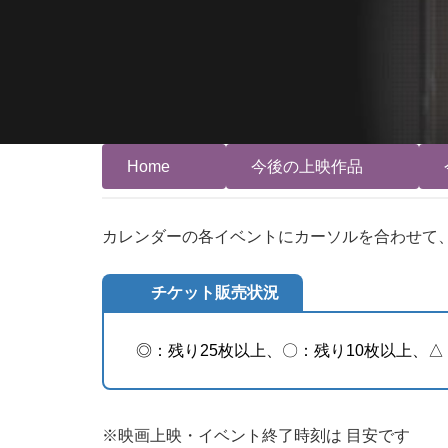
コ
ナ
ン
ビ
テ
ゲ
ン
ー
ツ
シ
へ
ョ
ス
ン
キ
に
Home
今後の上映作品
ッ
移
プ
動
カレンダーの各イベントにカーソルを合わせて
チケット販売状況
◎：残り25枚以上、〇：残り10枚以上、△
※映画上映・イベント終了時刻は 目安です