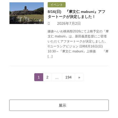
イベント
8/16(日) 『摩文仁 mabuni』アフ
タートークが決定しました！
2026年7月2日
鎌倉へいわ映画祭2026にて上映予定の『摩
文仁 mabuni』は、新田義貴監督にご登壇
いただくアフタートークが決定しました。
©ユーラシアビジョン 日時8月16日(日)
10:30～『摩文仁 mabuni』上映後 『摩
[…]
投
固
固
固
1
2
…
194
»
定
定
定
稿
ペ
ペ
ペ
ー
ー
ー
の
ジ
ジ
ジ
ペ
展示
ー