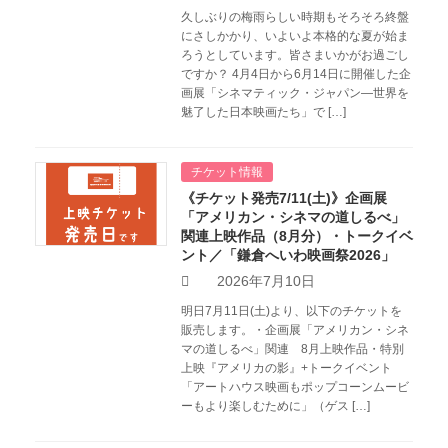
久しぶりの梅雨らしい時期もそろそろ終盤
にさしかかり、いよいよ本格的な夏が始ま
ろうとしています。皆さまいかがお過ごし
ですか？ 4月4日から6月14日に開催した企
画展「シネマティック・ジャパン―世界を
魅了した日本映画たち」で […]
チケット情報
《チケット発売7/11(土)》企画展
「アメリカン・シネマの道しるべ」
関連上映作品（8月分）・トークイベ
ント／「鎌倉へいわ映画祭2026」
2026年7月10日
明日7月11日(土)より、以下のチケットを
販売します。・企画展「アメリカン・シネ
マの道しるべ」関連 8月上映作品・特別
上映『アメリカの影』+トークイベント
「アートハウス映画もポップコーンムービ
ーもより楽しむために」（ゲス […]