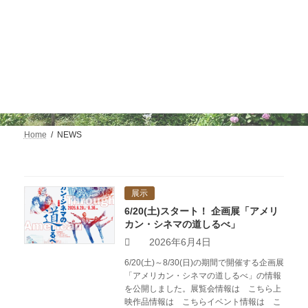
コ
ナ
ン
ビ
テ
ゲ
ン
ー
ツ
シ
へ
ョ
NEWS
ス
ン
キ
に
ッ
移
プ
動
Home
NEWS
展示
6/20(土)スタート！ 企画展「アメリ
カン・シネマの道しるべ」
2026年6月4日
6/20(土)～8/30(日)の期間で開催する企画展
「アメリカン・シネマの道しるべ」の情報
を公開しました。展覧会情報は こちら上
映作品情報は こちらイベント情報は こ