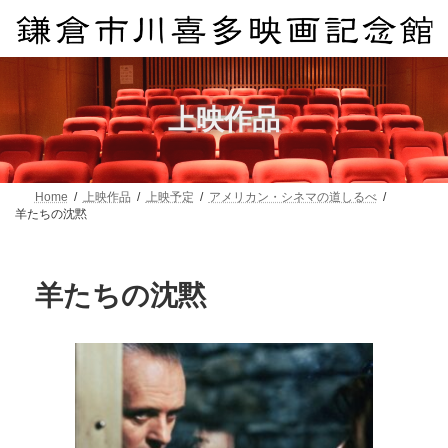
コ
ナ
ン
ビ
テ
ゲ
ン
ー
ツ
シ
へ
ョ
上映作品
ス
ン
キ
に
ッ
移
プ
動
Home
上映作品
上映予定
アメリカン・シネマの道しるべ
羊たちの沈黙
羊たちの沈黙