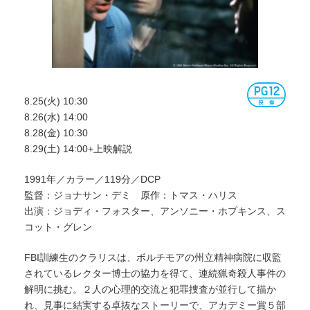
8.25(火) 10:30
8.26(水) 14:00
8.28(金) 10:30
8.29(土) 14:00+上映解説
1991年／カラー／119分／DCP
監督：ジョナサン・デミ 原作：トマス・ハリス
出演：ジョディ・フォスター、アンソニー・ホプキンス、ス
コット・グレン
FBI訓練生のクラリスは、ボルチモアの州立精神病院に収監
されているレクター博士の協力を得て、連続猟奇殺人事件の
解明に挑む。２人の心理的交流と犯罪捜査が並行して描か
れ、見事に結実する卓抜なストーリーで、アカデミー賞５部