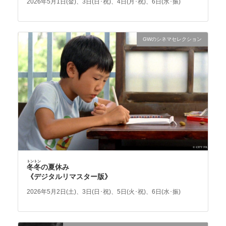
2026年5月1日(金)、3日(日･祝)、4日(月･祝)、6日(水･振)
GWのシネマセレクション
トントン
冬冬
の夏休み
《デジタルリマスター版》
2026年5月2日(土)、3日(日･祝)、5日(火･祝)、6日(水･振)