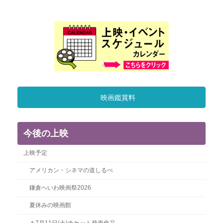
ー
ー
ー
の
ジ
ジ
ジ
ペ
ー
ジ
送
り
映画鑑賞料
今後の上映
上映予定
アメリカン・シネマの道しるべ
鎌倉へいわ映画祭2026
夏休みの映画館
＊7月11日(土)チケット発売作品