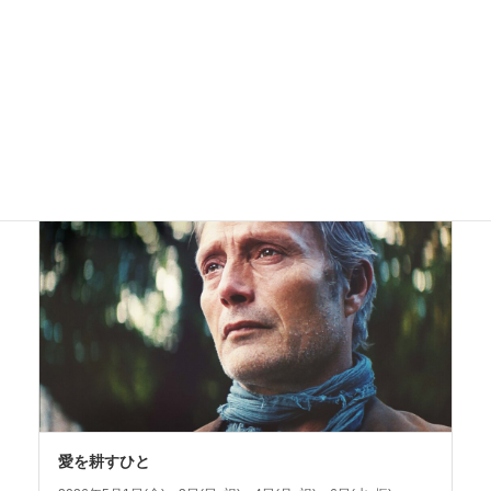
落下の王国
《4Kデジタルリマスター》
2026年5月1日(金)、2日(土)、4日(月･祝)、5日(火･祝)
GWのシネマセレクション
愛を耕すひと