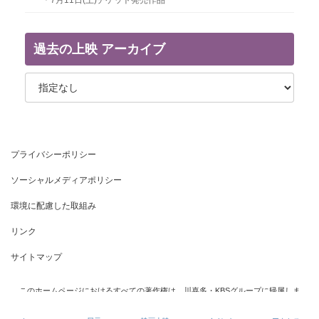
過去の上映 アーカイブ
プライバシーポリシー
ソーシャルメディアポリシー
環境に配慮した取組み
リンク
サイトマップ
このホームページにおけるすべての著作権は、川喜多・KBSグループに帰属しま
す。一切の転写・コピーは固くお断りいたします。
© 川喜多・KBSグループ All Rights Reserved.