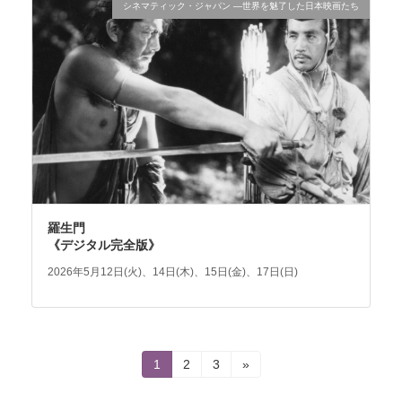
シネマティック・ジャパン ―世界を魅了した日本映画たち
羅生門
《デジタル完全版》
2026年5月12日(火)、14日(木)、15日(金)、17日(日)
投
固
固
固
1
2
3
»
定
定
定
稿
ペ
ペ
ペ