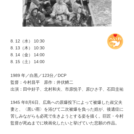
8. 12（水） 10:30
8. 13（木） 10:30
8. 14（金） 14:00
8. 15（土） 14:00
1989 年／白黒／123分／DCP
監督：今村昌平 原作：井伏鱒二
出演：田中好子、北村和夫、市原悦子、原ひさ子、石田圭祐
1945 年8月6日、広島への原爆投下によって被爆した叔父夫
妻と、〈黒い雨〉を浴びて二次被爆を負った姪が、後遺症に
苦しみながらも必死で生きようとする姿を描く。巨匠・今村
監督が死ぬまでに映画化したいと挙げていた悲願の作品。