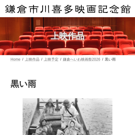
コ
ナ
ン
ビ
テ
ゲ
ン
ー
ツ
シ
へ
ョ
上映作品
ス
ン
キ
に
ッ
移
プ
動
Home
上映作品
上映予定
鎌倉へいわ映画祭2026
黒い雨
黒い雨