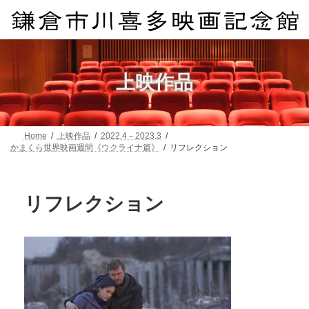
コ
ナ
ン
ビ
テ
ゲ
ン
ー
ツ
シ
へ
ョ
上映作品
ス
ン
キ
に
ッ
移
プ
動
Home
上映作品
2022.4－2023.3
かまくら世界映画週間《ウクライナ篇》
リフレクション
リフレクション