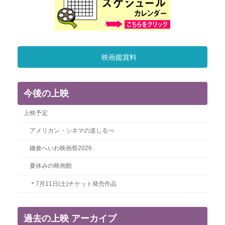
ー
ジ
送
り
映画鑑賞料
今後の上映
上映予定
アメリカン・シネマの道しるべ
鎌倉へいわ映画祭2026
夏休みの映画館
＊7月11日(土)チケット発売作品
過去の上映 アーカイブ