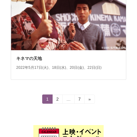
キネマの天地
2022年5月17日(火)、18日(水)、20日(金)、22日(日)
投
固
固
固
1
2
…
7
»
定
定
定
稿
ペ
ペ
ペ
ー
ー
ー
の
ジ
ジ
ジ
ペ