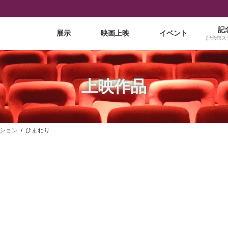
記
展示
映画上映
イベント
記念館ス
上映作品
ション
ひまわり