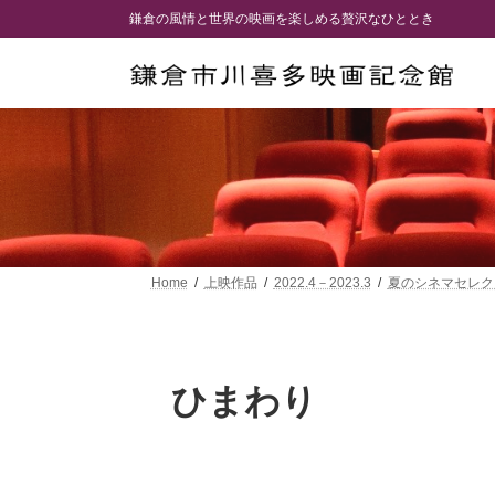
コ
ナ
鎌倉の風情と世界の映画を楽しめる贅沢なひととき
ン
ビ
テ
ゲ
ン
ー
ツ
シ
へ
ョ
ス
ン
キ
に
ッ
移
プ
動
Home
上映作品
2022.4－2023.3
夏のシネマセレク
ひまわり