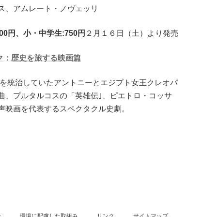
ス、アムレート・ノヴェッリ
0円、小・中学生:750円
２月１６日（土）より発売
ク：歴史を旅する映画篇
国を統治していたアントニーとエジプト女王クレオパ
曲、プルタルコスの「英雄伝｣、ピエトロ・コッサ
声映画を代表するスペクタクル史劇。
ー
環境に配慮した取組み
リンク
サイトマップ