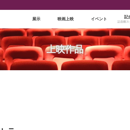
記
展示
映画上映
イベント
記念館ス
上映作品