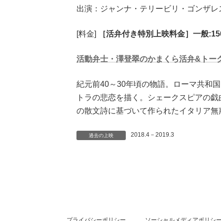
出演：ジャンナ・テリービリ・ゴンザレ
[料金]
［活弁付き特別上映料金］一般:150
活動弁士・澤登翠のかまくら活弁&トー
紀元前40～30年頃の物語。ローマ共和
トラの悲恋を描く。シェークスピアの戯
の散文詩に基づいて作られたイタリア無
2018.4－2019.3
過去の上映
プライバシーポリシー
ソーシャルメディアポリシ