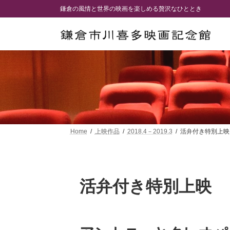
コ
ナ
鎌倉の風情と世界の映画を楽しめる贅沢なひととき
ン
ビ
テ
ゲ
ン
ー
ツ
シ
へ
ョ
ス
ン
キ
に
ッ
移
プ
動
Home
上映作品
2018.4－2019.3
活弁付き特別上映
活弁付き特別上映