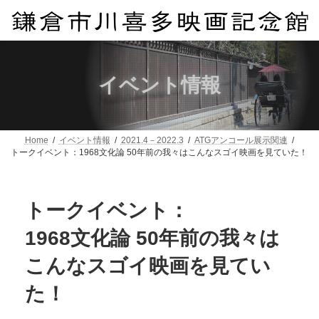
コ
ナ
ン
ビ
テ
ゲ
ン
ー
ツ
シ
へ
ョ
イベント情報
ス
ン
キ
に
ッ
移
プ
動
Home
イベント情報
2021.4－2022.3
ATGアンコール展示関連
トークイベント：1968文化論 50年前の我々はこんなスゴイ映画を見ていた！
トークイベント：
1968文化論 50年前の我々は
こんなスゴイ映画を見てい
た！