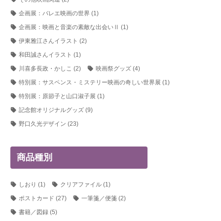
企画展：バレエ映画の世界
(1)
企画展：映画と音楽の素敵な出会いⅡ
(1)
伊東雅江さんイラスト
(2)
和田誠さんイラスト
(1)
川喜多長政・かしこ
(2)
映画祭グッズ
(4)
特別展：サスペンス・ミステリー映画の奇しい世界展
(1)
特別展：原節子と山口淑子展
(1)
記念館オリジナルグッズ
(9)
野口久光デザイン
(23)
商品種別
しおり
(1)
クリアファイル
(1)
ポストカード
(27)
一筆箋／便箋
(2)
書籍／図録
(5)