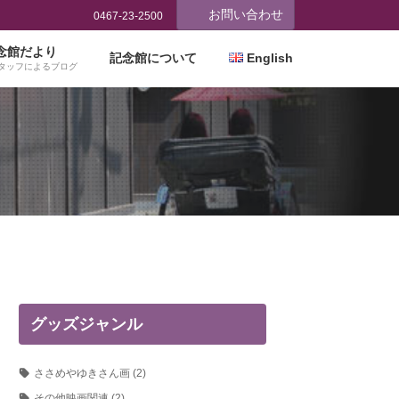
お問い合わせ
0467-23-2500
念館だより
記念館について
English
タッフによるブログ
グッズジャンル
ささめやゆきさん画
(2)
その他映画関連
(2)