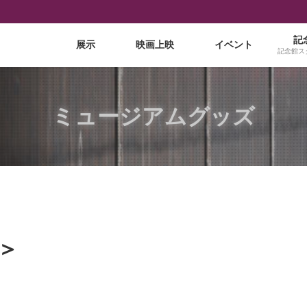
記
展示
映画上映
イベント
記念館ス
ミュージアムグッズ
＞