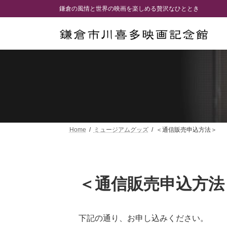
コ
ナ
鎌倉の風情と世界の映画を楽しめる贅沢なひととき
ン
ビ
テ
ゲ
ン
ー
ツ
シ
へ
ョ
ス
ン
キ
に
ッ
移
プ
動
Home
ミュージアムグッズ
＜通信販売申込方法＞
＜通信販売申込方法
下記の通り、お申し込みください。