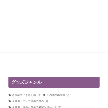
和田誠さんポストカード
各種
商品番号：T-29～36
グッズジャンル
ささめやゆきさん画
(2)
その他映画関連
(2)
企画展：バレエ映画の世界
(1)
企画展：映画と音楽の素敵な出会いⅡ
(1)