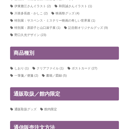
伊東雅江さんイラスト
(2)
和田誠さんイラスト
(1)
川喜多長政・かしこ
(2)
映画祭グッズ
(4)
特別展：サスペンス・ミステリー映画の奇しい世界展
(1)
特別展：原節子と山口淑子展
(1)
記念館オリジナルグッズ
(9)
野口久光デザイン
(23)
商品種別
しおり
(1)
クリアファイル
(1)
ポストカード
(27)
一筆箋／便箋
(2)
書籍／図録
(5)
通販取扱／館内限定
通販取扱グッズ
館内限定
通信販売注文方法