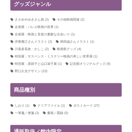
グッズジャンル
ささめやゆきさん画
(2)
その他映画関連
(2)
企画展：バレエ映画の世界
(1)
企画展：映画と音楽の素敵な出会いⅡ
(1)
伊東雅江さんイラスト
(2)
和田誠さんイラスト
(1)
川喜多長政・かしこ
(2)
映画祭グッズ
(4)
特別展：サスペンス・ミステリー映画の奇しい世界展
(1)
特別展：原節子と山口淑子展
(1)
記念館オリジナルグッズ
(9)
野口久光デザイン
(23)
商品種別
しおり
(1)
クリアファイル
(1)
ポストカード
(27)
一筆箋／便箋
(2)
書籍／図録
(5)
通販取扱／館内限定