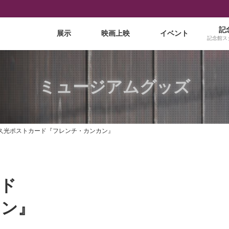
記
展示
映画上映
イベント
記念館ス
ミュージアムグッズ
久光ポストカード『フレンチ・カンカン』
ド
カン』