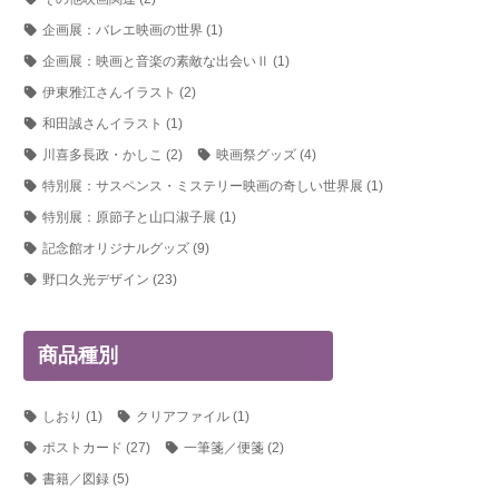
企画展：バレエ映画の世界
(1)
企画展：映画と音楽の素敵な出会いⅡ
(1)
伊東雅江さんイラスト
(2)
和田誠さんイラスト
(1)
川喜多長政・かしこ
(2)
映画祭グッズ
(4)
特別展：サスペンス・ミステリー映画の奇しい世界展
(1)
特別展：原節子と山口淑子展
(1)
記念館オリジナルグッズ
(9)
野口久光デザイン
(23)
商品種別
しおり
(1)
クリアファイル
(1)
ポストカード
(27)
一筆箋／便箋
(2)
書籍／図録
(5)