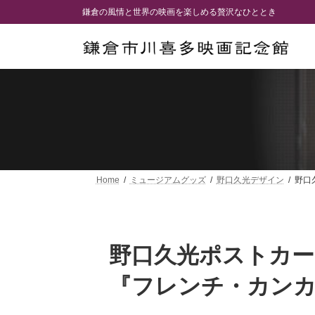
コ
ナ
鎌倉の風情と世界の映画を楽しめる贅沢なひととき
ン
ビ
テ
ゲ
ン
ー
ツ
シ
へ
ョ
ス
ン
キ
に
ッ
移
プ
動
Home
ミュージアムグッズ
野口久光デザイン
野口
野口久光ポストカー
『フレンチ・カン