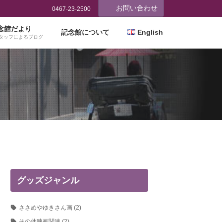
お問い合わせ
0467-23-2500
念館だより
記念館について
English
タッフによるブログ
グッズジャンル
ささめやゆきさん画
(2)
その他映画関連
(2)