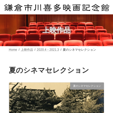
コ
ナ
ン
ビ
テ
ゲ
ン
ー
ツ
シ
へ
ョ
上映作品
ス
ン
キ
に
ッ
移
プ
動
Home
上映作品
2020.4－2021.3
夏のシネマセレクション
夏のシネマセレクション
夏のシネマセレクション