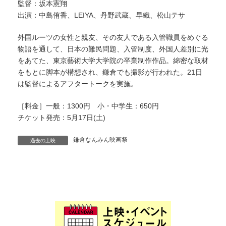
監督：坂本憲翔
出演：中島侑香、LEIYA、丹野武蔵、早織、松山テサ
外国ルーツの女性と親友、その友人である入管職員をめぐる
物語を通して、日本の難民問題、入管制度、外国人差別に光
をあてた、東京藝術大学大学院の卒業制作作品。綿密な取材
をもとに脚本が構想され、鎌倉でも撮影が行われた。21日
は監督によるアフタートークを実施。
［料金］一般：1300円 小・中学生：650円
チケット発売：5月17日(土)
鎌倉なんみん映画祭
過去の上映