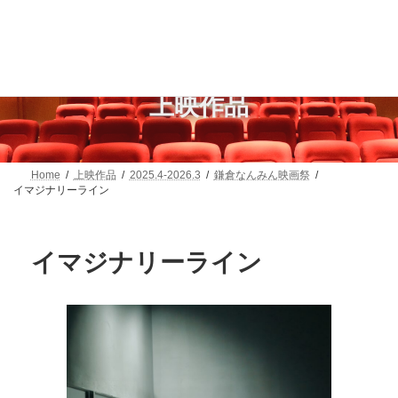
コ
ナ
ン
ビ
テ
ゲ
ン
ー
ツ
シ
へ
ョ
上映作品
ス
ン
キ
に
ッ
移
プ
動
Home
上映作品
2025.4-2026.3
鎌倉なんみん映画祭
イマジナリーライン
イマジナリーライン