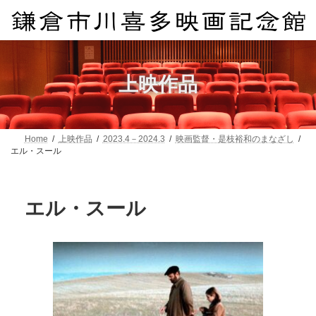
コ
ナ
ン
ビ
テ
ゲ
ン
ー
ツ
シ
へ
ョ
上映作品
ス
ン
キ
に
ッ
移
プ
動
Home
上映作品
2023.4－2024.3
映画監督・是枝裕和のまなざし
エル・スール
エル・スール