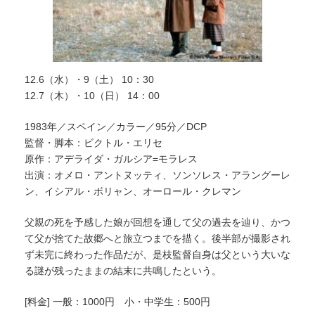
12.6（水）・9（土） 10：30
12.7（木）・10（日） 14：00
1983年／スペイン／カラー／95分／DCP
監督・脚本：ビクトル・エリセ
原作：アデライダ・ガルシア=モラレス
出演：オメロ・アントヌッティ、ソンソレス・アラングーレ
ン、イシアル・ボリャン、オーロール・クレマン
父親の死を予感した娘が回想を通して父の過去を辿り、かつ
て父が捨てた故郷へと旅立つまでを描く。後半部が撮影され
ず未完に終わった作品だが、是枝監督自身は父という大いな
る謎が残ったままの結末に共鳴したという。
[料金] 一般：1000円 小・中学生：500円