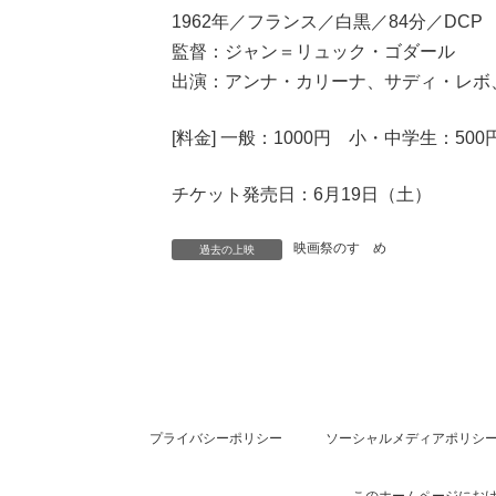
1962年／フランス／白黒／84分／DCP
監督：ジャン＝リュック・ゴダール
出演：アンナ・カリーナ、サディ・レボ
[料金] 一般：1000円 小・中学生：500
チケット発売日：6月19日（土）
映画祭のすゝめ
過去の上映
プライバシーポリシー
ソーシャルメディアポリシ