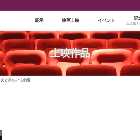
記
展示
映画上映
イベント
記念館ス
上映作品
女と男のいる舗道