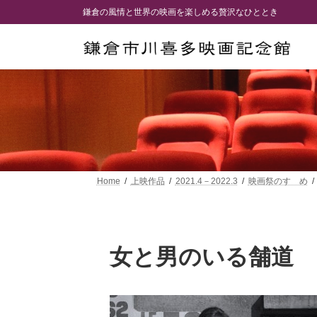
コ
ナ
鎌倉の風情と世界の映画を楽しめる贅沢なひととき
ン
ビ
テ
ゲ
ン
ー
ツ
シ
へ
ョ
ス
ン
キ
に
ッ
移
プ
動
Home
上映作品
2021.4－2022.3
映画祭のすゝめ
女と男のいる舗道