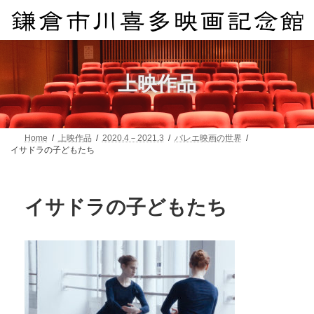
コ
ナ
ン
ビ
テ
ゲ
ン
ー
ツ
シ
へ
ョ
上映作品
ス
ン
キ
に
ッ
移
プ
動
Home
上映作品
2020.4－2021.3
バレエ映画の世界
イサドラの子どもたち
イサドラの子どもたち