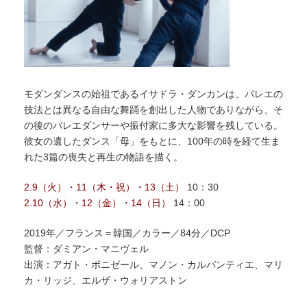
モダンダンスの始祖であるイサドラ・ダンカンは、バレエの
技法とは異なる自由な舞踊を創出した人物でありながら、そ
の後のバレエダンサーや振付家に多大な影響を残している。
彼女の遺したダンス「母」をもとに、100年の時を経て生ま
れた3篇の喪失と再生の物語を描く。
2.9（火）・11（木・祝）・13（土）
10：30
2.10（水）・12（金）・14（日）
14：00
2019年／フランス＝韓国／カラー／84分／DCP
監督：ダミアン・マニヴェル
出演：アガト・ボニゼール、マノン・カルパンティエ、マリ
カ・リッジ、エルザ・ウォリアストン