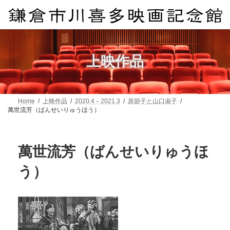
コ
ナ
ン
ビ
テ
ゲ
ン
ー
ツ
シ
へ
ョ
上映作品
ス
ン
キ
に
ッ
移
プ
動
Home
上映作品
2020.4－2021.3
原節子と山口淑子
萬世流芳（ばんせいりゅうほう）
萬世流芳（ばんせいりゅうほ
う）