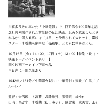
川喜多長政の率いた「中華電影」で、阿片戦争100周年を記
念し共同製作された林則除の伝記映画。反英を意図したとさ
れるが中国人観客には「抗日」と受容されて大ヒット、満映
スター・李香蘭も劇中歌「売糖歌」とともに華を添えた。
10月16日（金）14：00、17日（土）13：00【特別上映（上
映後トークイベントあり）】
国立映画アーカイブ所蔵作品
※音声に一部欠落あり
1942年／151分／中華聯合製片＋中華電影＋満映／白黒／ブ
ルーレイ
監督：朱石麟、卜萬蒼、馬除維邦、張善琨、楊小仲
出演：高占非、李香蘭（山口淑子）、陳雲裳、袁美雲、王引