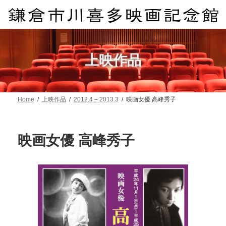
コ
ナ
ン
ビ
テ
ゲ
ン
ー
ツ
シ
へ
ョ
上映作品
ス
ン
キ
に
ッ
移
プ
動
Home
上映作品
2012.4 – 2013.3
映画女優 高峰秀子
映画女優 高峰秀子