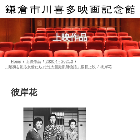
コ
ナ
ン
ビ
テ
ゲ
ン
ー
ツ
シ
へ
ョ
上映作品
ス
ン
キ
に
ッ
移
プ
動
Home
上映作品
2020.4－2021.3
「昭和を彩る女優たち 松竹大船撮影所物語」振替上映
彼岸花
彼岸花