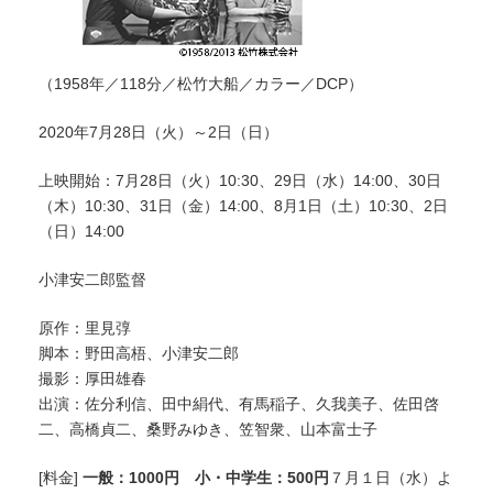
（1958年／118分／松竹大船／カラー／DCP）
2020年7月28日（火）～2日（日）
上映開始：7月28日（火）10:30、29日（水）14:00、30日
（木）10:30、31日（金）14:00、8月1日（土）10:30、2日
（日）14:00
小津安二郎監督
原作：里見弴
脚本：野田高梧、小津安二郎
撮影：厚田雄春
出演：佐分利信、田中絹代、有馬稲子、久我美子、佐田啓
二、高橋貞二、桑野みゆき、笠智衆、山本富士子
[料金]
一般：1000円 小・中学生：500円
７月１日（水）よ