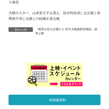
り発売
大映のスター、山本富士子を迎え、佐分利信演じる父親と有
馬稲子演じる娘との結婚を巡る確
「昭和を彩る女優たち 松竹大船撮影所物語」振
過去の上映
替上映
映画鑑賞料