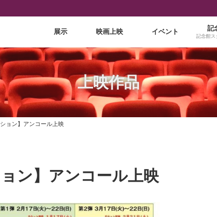
記
展示
映画上映
イベント
記念館ス
上映作品
ション】アンコール上映
ション】アンコール上映