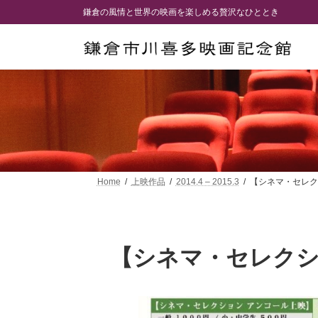
コ
ナ
鎌倉の風情と世界の映画を楽しめる贅沢なひととき
ン
ビ
テ
ゲ
ン
ー
ツ
シ
へ
ョ
ス
ン
キ
に
ッ
移
プ
動
Home
上映作品
2014.4 – 2015.3
【シネマ・セレク
【シネマ・セレク