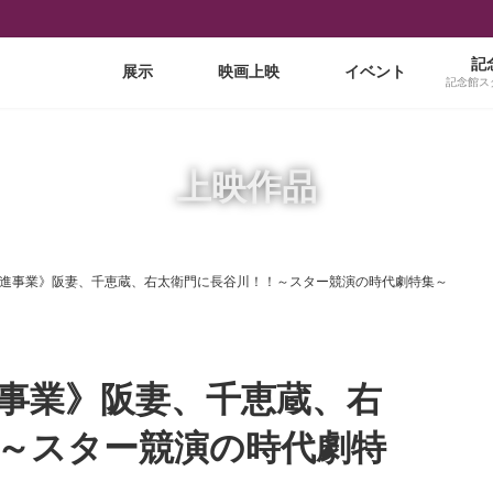
記
展示
映画上映
イベント
記念館ス
上映作品
進事業》阪妻、千恵蔵、右太衛門に長谷川！！～スター競演の時代劇特集～
事業》阪妻、千恵蔵、右
～スター競演の時代劇特