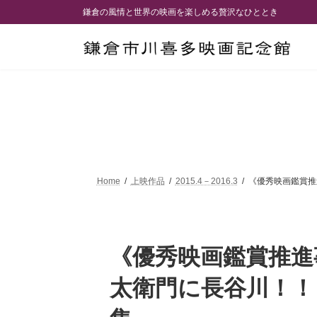
コ
ナ
鎌倉の風情と世界の映画を楽しめる贅沢なひととき
ン
ビ
テ
ゲ
ン
ー
ツ
シ
へ
ョ
ス
ン
キ
に
ッ
移
プ
動
Home
上映作品
2015.4－2016.3
《優秀映画鑑賞推
《優秀映画鑑賞推進
太衛門に長谷川！！