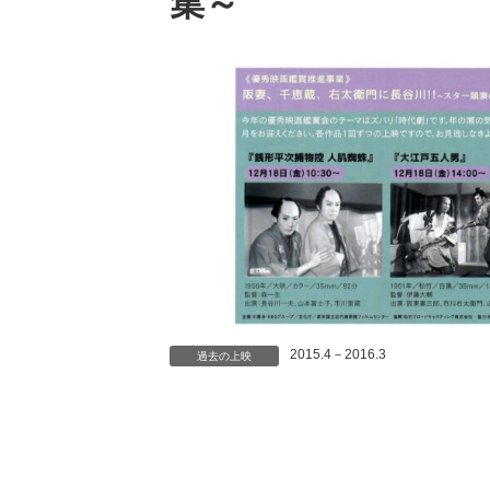
集～
2015.4－2016.3
過去の上映