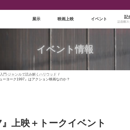
記
展示
映画上映
イベント
記念館ス
イベント情報
入門-ジャンルで読み解くハリウッド
ューヨーク1997』はアクション映画なのか？
97』上映＋トークイベント