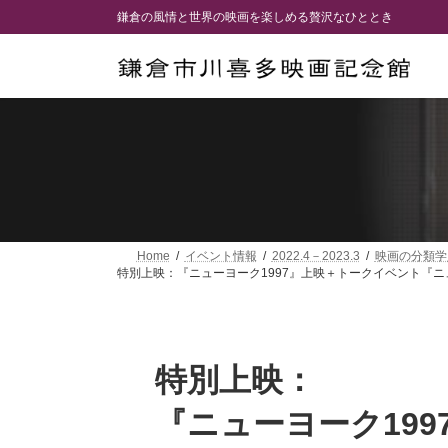
コ
ナ
鎌倉の風情と世界の映画を楽しめる贅沢なひととき
ン
ビ
テ
ゲ
ン
ー
ツ
シ
へ
ョ
ス
ン
キ
に
ッ
移
プ
動
Home
イベント情報
2022.4－2023.3
映画の分類学
特別上映：『ニューヨーク1997』上映＋トークイベント『ニ
特別上映：
『ニューヨーク19