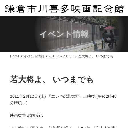
コ
ナ
ン
ビ
テ
ゲ
ン
ー
ツ
シ
へ
ョ
イベント情報
ス
ン
キ
に
ッ
移
プ
動
Home
イベント情報
2010.4－2011.3
若大将よ、 いつまでも
若大将よ、 いつまでも
2011年2月12日 (土) 「エレキの若大将」上映後 (午後2時40
分時頃～)
映画監督 岩内克己