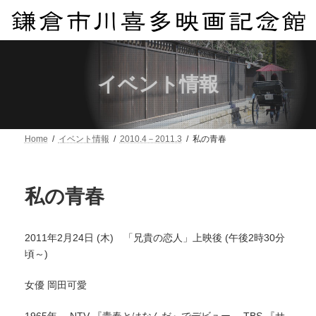
コ
ナ
ン
ビ
テ
ゲ
ン
ー
ツ
シ
へ
ョ
イベント情報
ス
ン
キ
に
ッ
移
プ
動
Home
イベント情報
2010.4－2011.3
私の青春
私の青春
2011年2月24日 (木) 「兄貴の恋人」上映後 (午後2時30分
頃～)
女優 岡田可愛