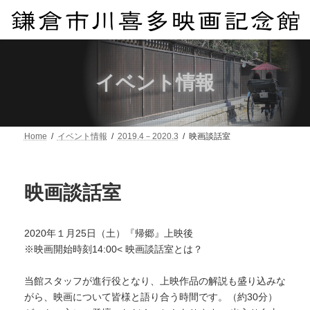
コ
ナ
ン
ビ
テ
ゲ
ン
ー
ツ
シ
へ
ョ
イベント情報
ス
ン
キ
に
ッ
移
プ
動
Home
イベント情報
2019.4－2020.3
映画談話室
映画談話室
2020年１月25日（土）『帰郷』上映後
※映画開始時刻14:00< 映画談話室とは？
当館スタッフが進行役となり、上映作品の解説も盛り込みな
がら、映画について皆様と語り合う時間です。（約30分）