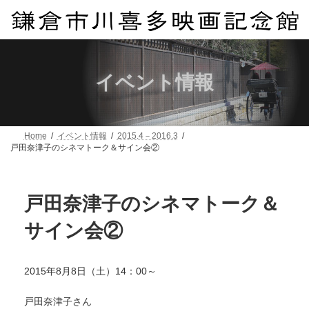
コ
ナ
ン
ビ
テ
ゲ
ン
ー
ツ
シ
へ
ョ
イベント情報
ス
ン
キ
に
ッ
移
プ
動
Home
イベント情報
2015.4－2016.3
戸田奈津子のシネマトーク＆サイン会②
戸田奈津子のシネマトーク＆
サイン会②
2015年8月8日（土）14：00～
戸田奈津子さん