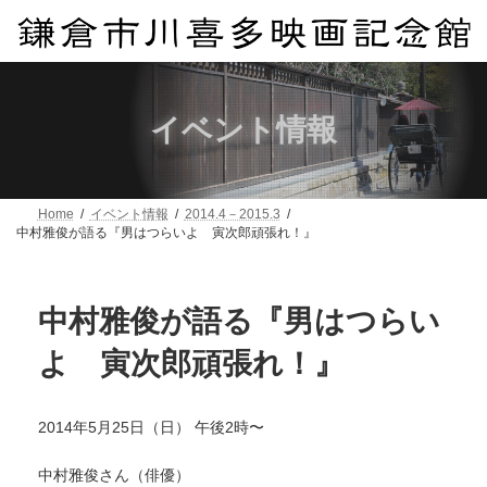
コ
ナ
ン
ビ
テ
ゲ
ン
ー
ツ
シ
へ
ョ
イベント情報
ス
ン
キ
に
ッ
移
プ
動
Home
イベント情報
2014.4－2015.3
中村雅俊が語る『男はつらいよ 寅次郎頑張れ！』
中村雅俊が語る『男はつらい
よ 寅次郎頑張れ！』
2014年5月25日（日） 午後2時〜
中村雅俊さん（俳優）