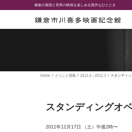
コ
ナ
鎌倉の風情と世界の映画を楽しめる贅沢なひととき
ン
ビ
テ
ゲ
ン
ー
ツ
シ
へ
ョ
ス
ン
キ
に
ッ
移
プ
動
Home
イベント情報
2011.4－2012.3
スタンディン
スタンディングオ
2011年12月17日 （土）午後2時〜