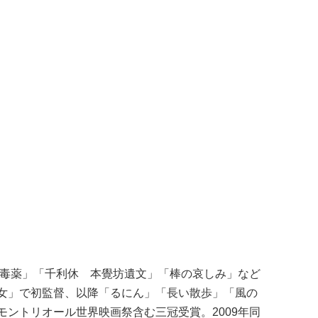
と毒薬」「千利休 本覺坊遺文」「棒の哀しみ」など
女」で初監督、以降「るにん」「長い散歩」「風の
ントリオール世界映画祭含む三冠受賞。2009年同