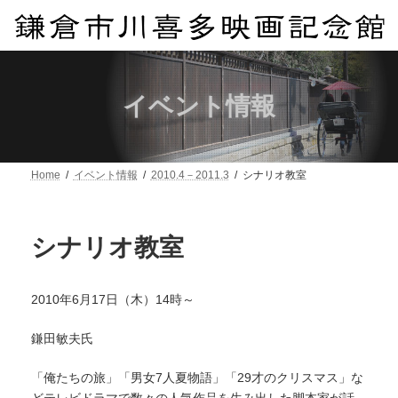
コ
ナ
ン
ビ
テ
ゲ
ン
ー
ツ
シ
へ
ョ
イベント情報
ス
ン
キ
に
ッ
移
プ
動
Home
イベント情報
2010.4－2011.3
シナリオ教室
シナリオ教室
2010年6月17日（木）14時～
鎌田敏夫氏
「俺たちの旅」「男女7人夏物語」「29才のクリスマス」な