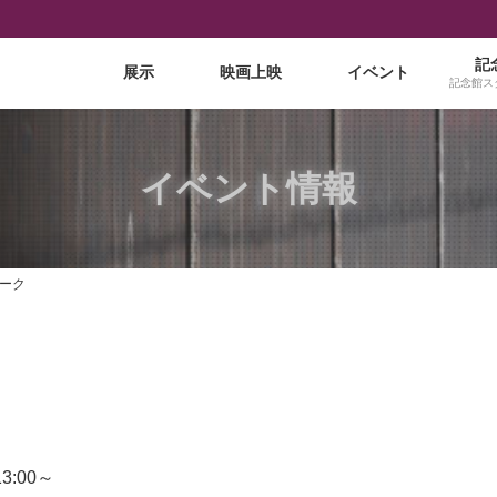
記
展示
映画上映
イベント
記念館ス
イベント情報
ーク
3:00～