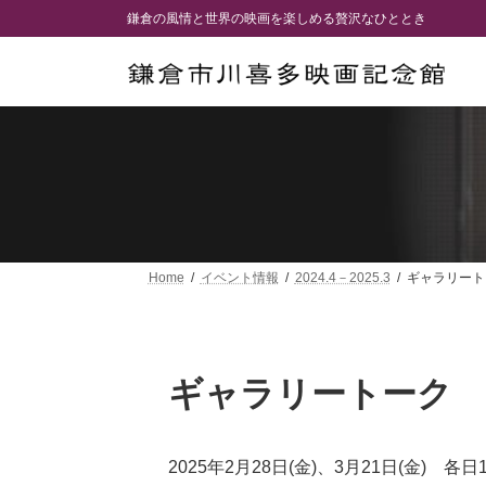
コ
ナ
鎌倉の風情と世界の映画を楽しめる贅沢なひととき
ン
ビ
テ
ゲ
ン
ー
ツ
シ
へ
ョ
ス
ン
キ
に
ッ
移
プ
動
Home
イベント情報
2024.4－2025.3
ギャラリート
ギャラリートーク
2025年2月28日(金)、3月21日(金) 各日1