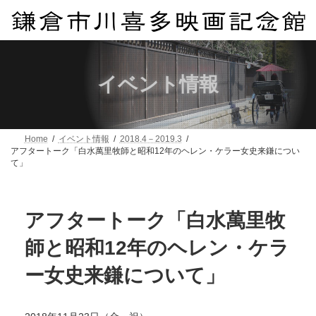
コ
ナ
ン
ビ
テ
ゲ
ン
ー
ツ
シ
へ
ョ
イベント情報
ス
ン
キ
に
ッ
移
プ
動
Home
イベント情報
2018.4－2019.3
アフタートーク「白水萬里牧師と昭和12年のヘレン・ケラー女史来鎌につい
て」
アフタートーク「白水萬里牧
師と昭和12年のヘレン・ケラ
ー女史来鎌について」