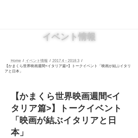
コ
ナ
ン
ビ
テ
ゲ
ン
ー
ツ
シ
へ
ョ
イベント情報
ス
ン
キ
に
ッ
移
プ
動
Home
イベント情報
2017.4－2018.3
【かまくら世界映画週間<イタリア篇>】トークイベント「映画が結ぶイタリ
アと日本」
【かまくら世界映画週間<イ
タリア篇>】トークイベント
「映画が結ぶイタリアと日
本」