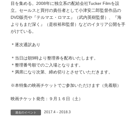
目を集める。2008年に独立系の配給会社Tucker Filmを設
立。セールスと買付の責任者として小津安二郎監督作品の
DVD販売や『テルマエ・ロマエ』（武内英樹監督）、『海
よりもまだ深く』（是枝裕和監督）などのイタリア公開を手
がけている。
＊逐次通訳あり
＊当日は朝9時より整理券を配布いたします。
＊整理番号順でのご入場となります。
＊満席になり次第、締め切りとさせていただきます。
※本特集の映画チケットでご参加いただけます（先着順）
映画チケット発売：９月１６日（土）
2017.4－2018.3
過去のイベント