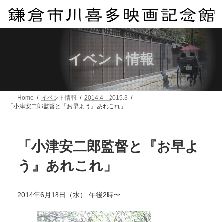
コ
ナ
ン
ビ
テ
ゲ
ン
ー
ツ
シ
へ
ョ
イベント情報
ス
ン
キ
に
ッ
移
プ
動
Home
イベント情報
2014.4－2015.3
「小津安二郎監督と『お早よう』あれこれ」
「小津安二郎監督と『お早よ
う』あれこれ」
2014年6月18日（水） 午後2時〜