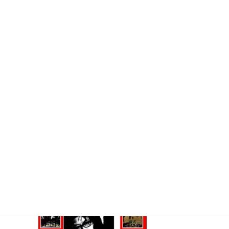
コ
ナ
ン
ビ
テ
ゲ
ン
ー
ツ
シ
へ
ョ
展示
ス
ン
キ
に
ッ
移
プ
動
Home
展示
2012.4 – 2013.3
監督 大島渚＆女優 小山明子
監督 大島渚＆女優 小山明子