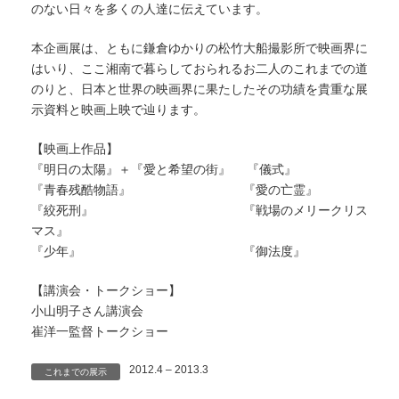
のない日々を多くの人達に伝えています。
本企画展は、ともに鎌倉ゆかりの松竹大船撮影所で映画界に
はいり、ここ湘南で暮らしておられるお二人のこれまでの道
のりと、日本と世界の映画界に果たしたその功績を貴重な展
示資料と映画上映で辿ります。
【映画上作品】
『明日の太陽』＋『愛と希望の街』 『儀式』
『青春残酷物語』 『愛の亡霊』
『絞死刑』 『戦場のメリークリス
マス』
『少年』 『御法度』
【講演会・トークショー】
小山明子さん講演会
崔洋一監督トークショー
2012.4 – 2013.3
これまでの展示