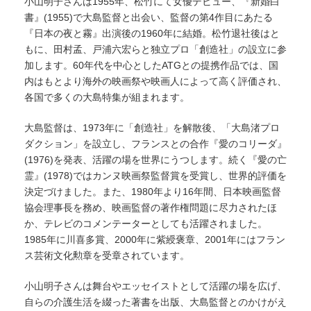
小山明子さんは1955年、松竹にて女優デビュー、『新婚白
書』(1955)で大島監督と出会い、監督の第4作目にあたる
『日本の夜と霧』出演後の1960年に結婚。松竹退社後はと
もに、田村孟、戸浦六宏らと独立プロ「創造社」の設立に参
加します。60年代を中心としたATGとの提携作品では、国
内はもとより海外の映画祭や映画人によって高く評価され、
各国で多くの大島特集が組まれます。
大島監督は、1973年に「創造社」を解散後、「大島渚プロ
ダクション」を設立し、フランスとの合作『愛のコリーダ』
(1976)を発表、活躍の場を世界にうつします。続く『愛の亡
霊』(1978)ではカンヌ映画祭監督賞を受賞し、世界的評価を
決定づけました。また、1980年より16年間、日本映画監督
協会理事長を務め、映画監督の著作権問題に尽力されたほ
か、テレビのコメンテーターとしても活躍されました。
1985年に川喜多賞、2000年に紫綬褒章、2001年にはフラン
ス芸術文化勲章を受章されています。
小山明子さんは舞台やエッセイストとして活躍の場を広げ、
自らの介護生活を綴った著書を出版、大島監督とのかけがえ