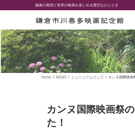
コ
ナ
鎌倉の風情と世界の映画を楽しめる贅沢なひととき
ン
ビ
テ
ゲ
ン
ー
ツ
シ
へ
ョ
ス
ン
キ
に
ッ
移
プ
動
Home
NEWS
ミュージアムグッズ
カンヌ国際映画
カンヌ国際映画祭
た！