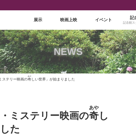
記
展示
映画上映
イベント
記念館ス
NEWS
あや
ミステリー映画の
奇
しい世界」が始まりました
あや
ス・ミステリー映画の
奇
し
ました