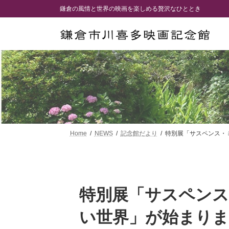
コ
ナ
鎌倉の風情と世界の映画を楽しめる贅沢なひととき
ン
ビ
テ
ゲ
ン
ー
ツ
シ
へ
ョ
ス
ン
キ
に
ッ
移
プ
動
Home
NEWS
記念館だより
特別展「サスペンス・
特別展「サスペン
い世界」が始まり