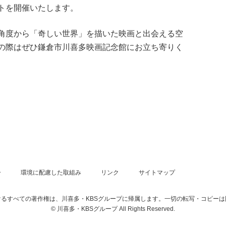
トを開催いたします。
角度から「
奇
しい世界」を描いた映画と出会える空
の際はぜひ鎌倉市川喜多映画記念館にお立ち寄りく
ー
環境に配慮した取組み
リンク
サイトマップ
るすべての著作権は、川喜多・KBSグループに帰属します。一切の転写・コピー
© 川喜多・KBSグループ All Rights Reserved.