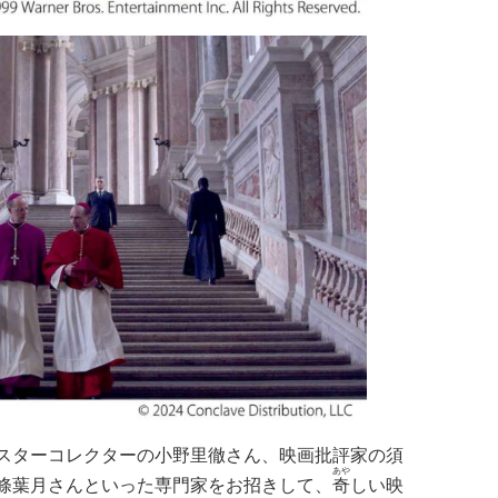
スターコレクターの小野里徹さん、映画批評家の須
あや
條葉月さんといった専門家をお招きして、
奇
しい映