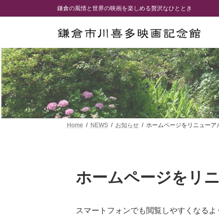
コ
ナ
鎌倉の風情と世界の映画を楽しめる贅沢なひととき
ン
ビ
テ
ゲ
ン
ー
ツ
シ
へ
ョ
ス
ン
キ
に
ッ
移
プ
動
Home
NEWS
お知らせ
ホームページをリニューア
ホームページをリ
スマートフォンでも閲覧しやすくなるよ