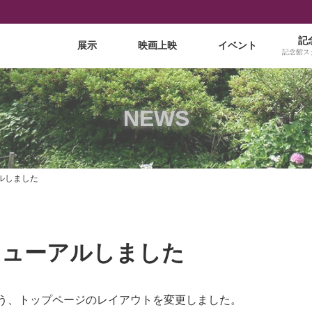
記
展示
映画上映
イベント
記念館ス
NEWS
ルしました
ニューアルしました
う、トップページのレイアウトを変更しました。