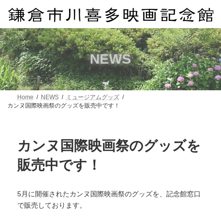
コ
ナ
ン
ビ
テ
ゲ
ン
ー
ツ
シ
へ
ョ
NEWS
ス
ン
キ
に
ッ
移
プ
動
Home
NEWS
ミュージアムグッズ
カンヌ国際映画祭のグッズを販売中です！
カンヌ国際映画祭のグッズを
販売中です！
5月に開催されたカンヌ国際映画祭のグッズを、記念館窓口
で販売しております。