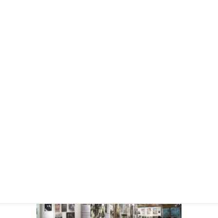
高峰さんは1989年、老後に備えて自宅を縮小するにあた
り、子役時代からの出演作の脚本やスチル写真、作品ごとの
スチルや撮影スナップをまとめたアルバムなど多くの資料
を、川喜多記念映画文化財団に寄贈されました。現在、当館
は川喜多財団が母体となって（指定管理者：川喜多・KBSグ
ループ）運営を担っているため、今回の展示では高峰さんが
寄贈された資料も数多く出品しています。子役時代の愛らし
い姿、子どもでも大人でもない可憐な少女スター期、そして
成瀬巳喜男や木下惠介ら名匠の作品で見せる熟成した大人の
演技…時代によって様々な姿を見せる女優・高峰秀子をご堪
能ください。