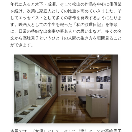
年代に入ると木下・成瀬、そして松山の作品を中心に俳優業
を続け、次第に家庭人としての比重を高めていきました。そ
してエッセイストとして多くの著作を発表するようになりま
す。映画人としての半生を綴った「私の渡世日記」を筆頭
に、日常の些細な出来事や著名人との思い出など、多くの名
文から高峰秀子というひとりの人間の生き方を垣間見ること
ができます。
本展では、〈女優〉として、そして〈妻〉としての高峰秀子