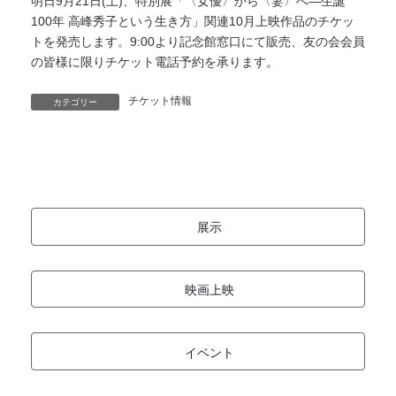
明日9月21日(土)、特別展「〈女優〉から〈妻〉へ―生誕
100年 高峰秀子という生き方」関連10月上映作品のチケッ
トを発売します。9:00より記念館窓口にて販売、友の会会員
の皆様に限りチケット電話予約を承ります。
チケット情報
カテゴリー
展示
映画上映
イベント