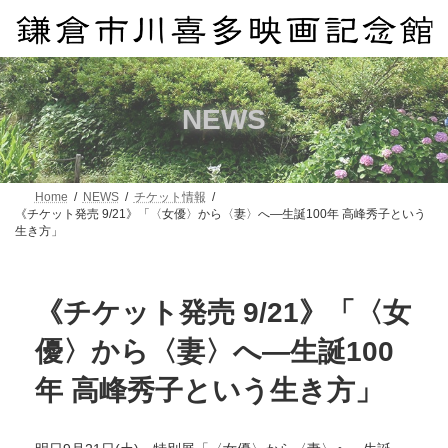
コ
ナ
ン
ビ
テ
ゲ
ン
ー
ツ
シ
へ
ョ
NEWS
ス
ン
キ
に
ッ
移
プ
動
Home
NEWS
チケット情報
《チケット発売 9/21》「〈女優〉から〈妻〉へ―生誕100年 高峰秀子という
生き方」
《チケット発売 9/21》「〈女
優〉から〈妻〉へ―生誕100
年 高峰秀子という生き方」