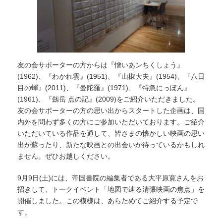
友の会サポーターの方からは『憎いあンちくしょう』
(1962)、『わかれ雲』(1951)、『山椒大夫』(1954)、『八日
目の蟬』(2011)、『曼陀羅』(1971)、『特急にっぽん』
(1961)、『劔岳 点の記』(2009)をご紹介いただきました。
友の会サポーターの方の思い出からスタートした企画は、国
内外を問わず多くの方にご参加いただいております。ご紹介
いただいている作品を通して、皆さまの懐かしい映画の思い
出が蘇ったり、新たな映画との出会いが待っているかもしれ
ません。ぜひお越しください。
9月9日(土)には、帝国書院の編集者である大平原寛さんをお
招きして、トークイベント「地図で辿る清張映画の焦点」を
開催しました。この模様は、あらためてご紹介する予定で
す。