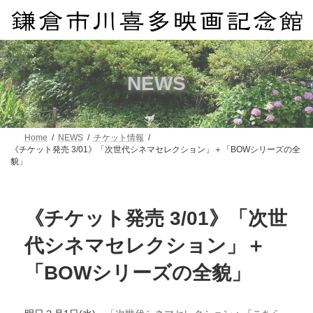
コ
ナ
ン
ビ
テ
ゲ
ン
ー
ツ
シ
へ
ョ
NEWS
ス
ン
キ
に
ッ
移
プ
動
Home
NEWS
チケット情報
《チケット発売 3/01》「次世代シネマセレクション」＋「BOWシリーズの全
貌」
《チケット発売 3/01》「次世
代シネマセレクション」＋
「BOWシリーズの全貌」