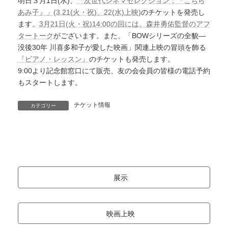
明日３月1日(水)、
「次世代シネマセレクション：『こちら
あみ子』」(3.21(火・祝)、22(水)上映)
のチケットを発売し
ます。
3月21日(火・祝)14:00の回には、森井勇佑監督のアフ
タートーク
がございます。また、「BOWシリーズの全貌―
没後30年 川喜多和子が愛した映画」関連上映の冒頭を飾る
『ビアノ・レッスン』
のチケットも発売します。
9:00より記念館窓口にて販売、友の会会員の皆様の電話予約
もスタートします。
チケット情報
カテゴリー
展示
映画上映