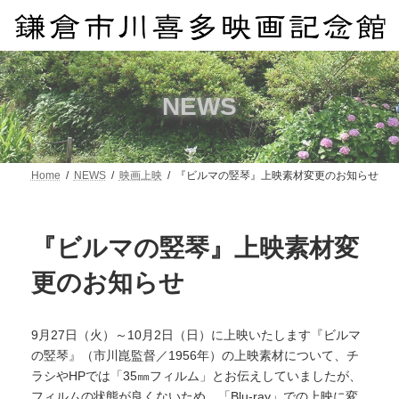
コ
ナ
ン
ビ
テ
ゲ
ン
ー
ツ
シ
へ
ョ
NEWS
ス
ン
キ
に
ッ
移
プ
動
Home
NEWS
映画上映
『ビルマの竪琴』上映素材変更のお知らせ
『ビルマの竪琴』上映素材変
更のお知らせ
9月27日（火）～10月2日（日）に上映いたします『ビルマ
の竪琴』（市川崑監督／1956年）の上映素材について、チ
ラシやHPでは「35㎜フィルム」とお伝えしていましたが、
フィルムの状態が良くないため、「Blu-ray」での上映に変