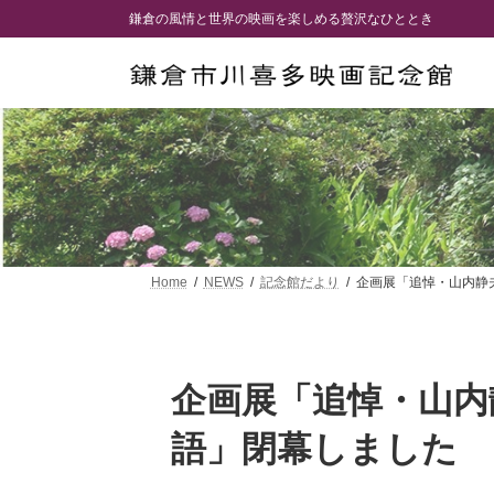
コ
ナ
鎌倉の風情と世界の映画を楽しめる贅沢なひととき
ン
ビ
テ
ゲ
ン
ー
ツ
シ
へ
ョ
ス
ン
キ
に
ッ
移
プ
動
Home
NEWS
記念館だより
企画展「追悼・山内静
企画展「追悼・山内
語」閉幕しました