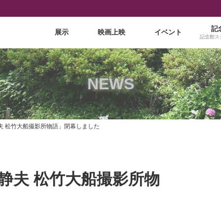
記
展示
映画上映
イベント
記念館ス
NEWS
夫 松竹大船撮影所物語」閉幕しました
静夫 松竹大船撮影所物