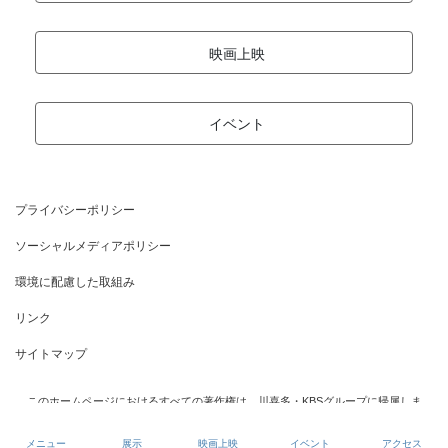
映画上映
イベント
プライバシーポリシー
ソーシャルメディアポリシー
環境に配慮した取組み
リンク
サイトマップ
このホームページにおけるすべての著作権は、川喜多・KBSグループに帰属しま
す。一切の転写・コピーは固くお断りいたします。
© 川喜多・KBSグループ All Rights Reserved.
メニュー
展示
映画上映
イベント
アクセス