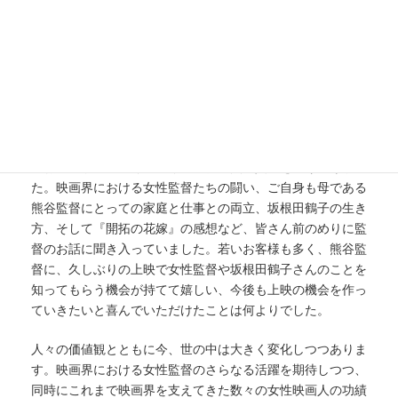
熊谷博子監督
長い上映時間と直前の告知だったにもかかわらず、ほとんど
のお客様が残ってくださり、監督に熱い質問を投げかけまし
た。映画界における女性監督たちの闘い、ご自身も母である
熊谷監督にとっての家庭と仕事との両立、坂根田鶴子の生き
方、そして『開拓の花嫁』の感想など、皆さん前のめりに監
督のお話に聞き入っていました。若いお客様も多く、熊谷監
督に、久しぶりの上映で女性監督や坂根田鶴子さんのことを
知ってもらう機会が持てて嬉しい、今後も上映の機会を作っ
ていきたいと喜んでいただけたことは何よりでした。
人々の価値観とともに今、世の中は大きく変化しつつありま
す。映画界における女性監督のさらなる活躍を期待しつつ、
同時にこれまで映画界を支えてきた数々の女性映画人の功績